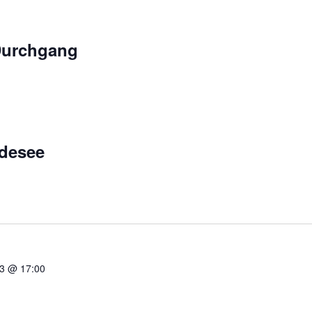
Durchgang
idesee
23 @ 17:00