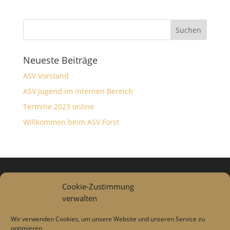
Neueste Beiträge
ASV Vorstand
ASV Jugend im internen Bereich
Termine 2023 online
Willkommen beim ASV Forst
Datenschutzerklärung
Cookie-Zustimmung
verwalten
Impressum
Wir verwenden Cookies, um unsere Website und unseren Service zu
optimieren.