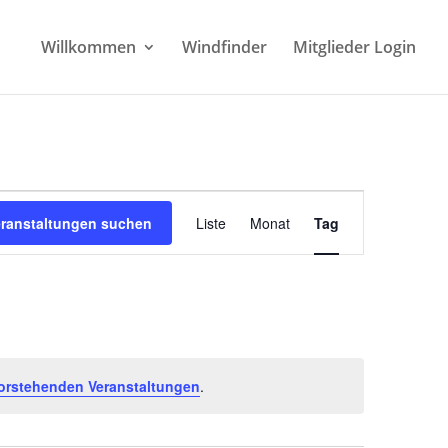
Willkommen
Windfinder
Mitglieder Login
Veranstaltung
Ansichten-
eranstaltungen suchen
Liste
Monat
Tag
Navigation
orstehenden Veranstaltungen
.