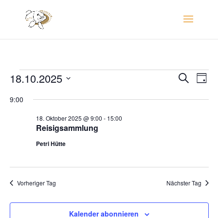
Veranstaltungen
Verans
Ver
18.10.2025
Suche
Tag
Ans
Suche
für
Datum
Nav
und
9:00
18.
wählen.
Ansich
Oktober
18. Oktober 2025 @ 9:00
-
15:00
Naviga
Reisigsammlung
2025
Petri Hütte
Vorheriger Tag
Nächster Tag
Kalender abonnieren