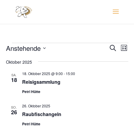
Veranstaltungen
Verans
Ver
Anstehende
Suche
Liste
Ans
Suche
Datum
Nav
und
Oktober 2025
wählen.
Ansich
18. Oktober 2025 @ 9:00
-
15:00
SA.
Naviga
18
Reisigsammlung
Petri Hütte
26. Oktober 2025
SO.
26
Raubfischangeln
Petri Hütte