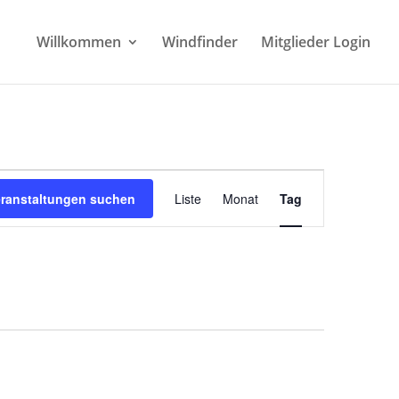
Willkommen
Windfinder
Mitglieder Login
Veranstaltung
Ansichten-
eranstaltungen suchen
Liste
Monat
Tag
Navigation