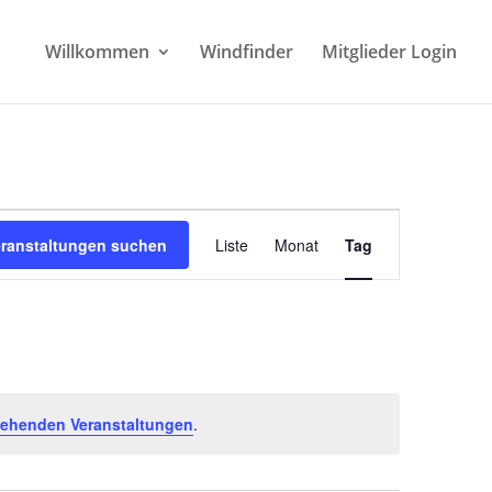
Willkommen
Windfinder
Mitglieder Login
Veranstaltung
Ansichten-
eranstaltungen suchen
Liste
Monat
Tag
Navigation
tehenden Veranstaltungen
.