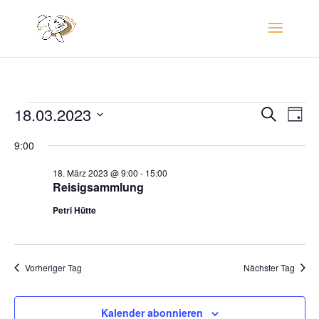
Veranstaltungen
Verans
Ver
18.03.2023
Suche
Tag
Ans
Suche
für
Datum
Nav
und
9:00
18.
wählen.
Ansich
März
18. März 2023 @ 9:00
-
15:00
Naviga
Reisigsammlung
2023
Petri Hütte
Vorheriger Tag
Nächster Tag
Kalender abonnieren