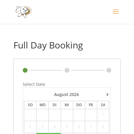
Full Day Booking
Select Date
›
August
2026
SO
MO
DI
MI
DO
FR
SA
1
2
3
4
5
6
7
8