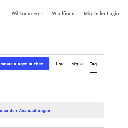
Willkommen
Windfinder
Mitglieder Login
Veranstaltung
Ansichten-
eranstaltungen suchen
Liste
Monat
Tag
Navigation
tehenden Veranstaltungen
.